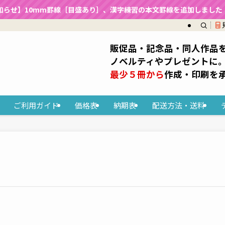
知らせ】10mm罫線［目盛あり］、漢字練習の本文罫線を追加しました（2
販促品・記念品・同人作品
ノベルティやプレゼントに
最少５冊から
作成・印刷を
ご利用ガイド
価格表
納期表
配送方法・送料