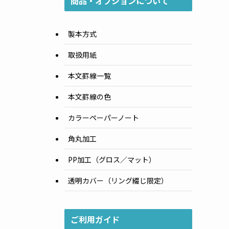
商品・オプションについて
製本方式
取扱用紙
本文罫線一覧
本文罫線の色
カラーペーパーノート
角丸加工
PP加工（グロス／マット）
透明カバー（リング綴じ限定）
ご利用ガイド