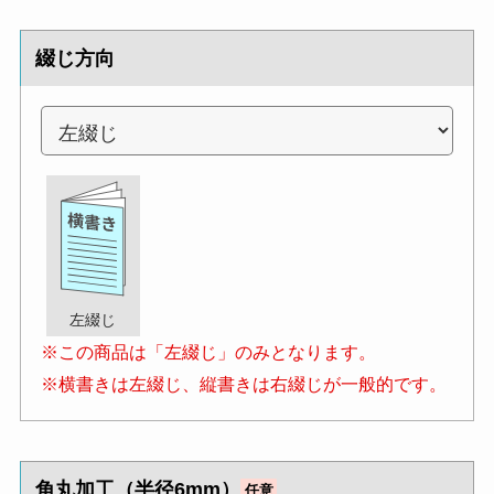
綴じ方向
左綴じ
※この商品は「左綴じ」のみとなります。
※横書きは左綴じ、縦書きは右綴じが一般的です。
角丸加工（半径6mm）
任意