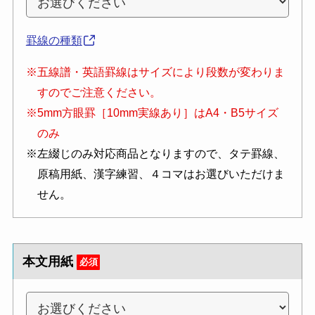
罫線の種類
※五線譜・英語罫線はサイズにより段数が変わりま
すのでご注意ください。
※5mm方眼罫［10mm実線あり］はA4・B5サイズ
のみ
※左綴じのみ対応商品となりますので、タテ罫線、
原稿用紙、漢字練習、４コマはお選びいただけま
せん。
本文用紙
必須