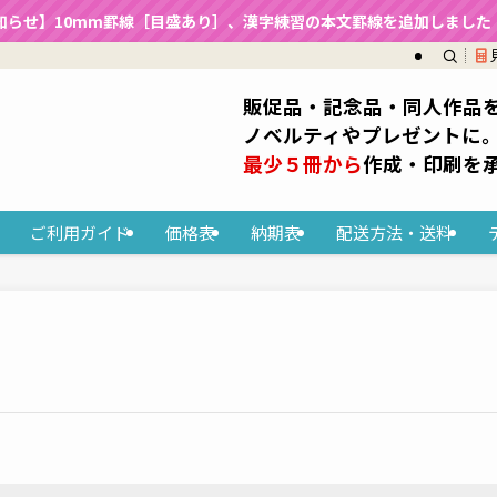
知らせ】10mm罫線［目盛あり］、漢字練習の本文罫線を追加しました（2
販促品・記念品・同人作品
ノベルティやプレゼントに
最少５冊から
作成・印刷を
ご利用ガイド
価格表
納期表
配送方法・送料