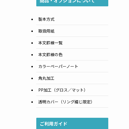
商品・オプションについて
製本方式
取扱用紙
本文罫線一覧
本文罫線の色
カラーペーパーノート
角丸加工
PP加工（グロス／マット）
透明カバー（リング綴じ限定）
ご利用ガイド