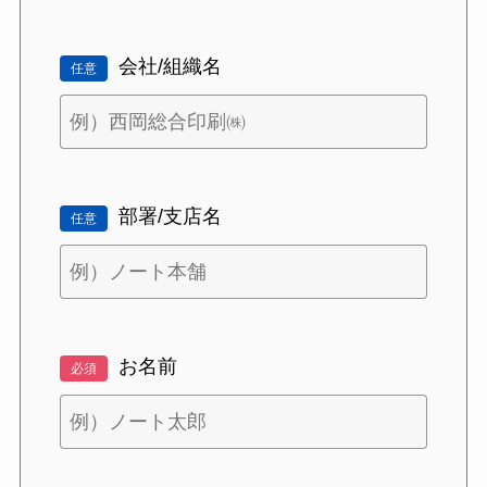
会社/組織名
任意
部署/支店名
任意
お名前
必須