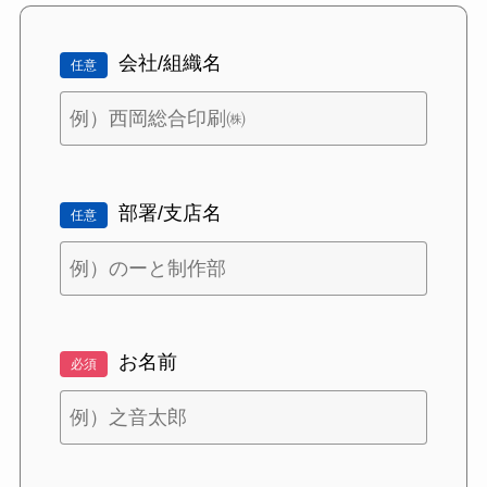
会社/組織名
任意
部署/支店名
任意
お名前
必須