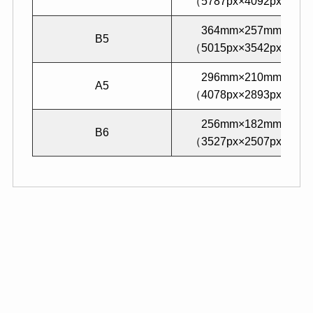
（5787px×4092px）
364mm×257mm
B5
（5015px×3542px）
296mm×210mm
A5
（4078px×2893px）
256mm×182mm
B6
（3527px×2507px）