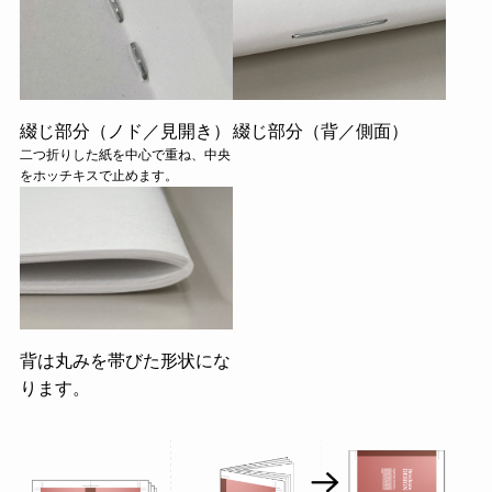
綴じ部分（ノド／見開き）
綴じ部分（背／側面）
二つ折りした紙を中心で重ね、中央
をホッチキスで止めます。
背は丸みを帯びた形状にな
ります。