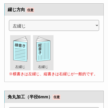
綴じ方向
任意
左綴じ
右綴じ
※横書きは左綴じ、縦書きは右綴じが一般的です。
角丸加工（半径6mm）
任意