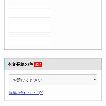
本文罫線の色
必須
罫線の色について