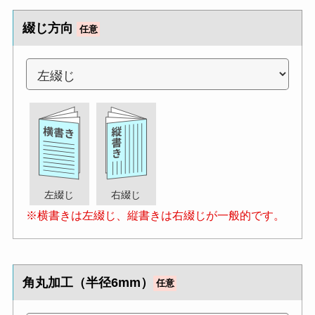
綴じ方向
任意
左綴じ
右綴じ
※横書きは左綴じ、縦書きは右綴じが一般的です。
角丸加工（半径6mm）
任意