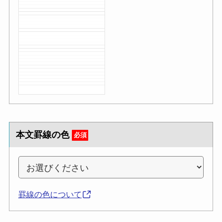
本文罫線の色
必須
罫線の色について