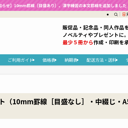
知らせ】10mm罫線［目盛あり］、漢字練習の本文罫線を追加しました（2
販促品・記念品・同人作品
ノベルティやプレゼントに
最少５冊から
作成・印刷を
ご利用ガイド
価格表
納期表
配送方法・送料
ト（10mm罫線［目盛なし］・中綴じ・A