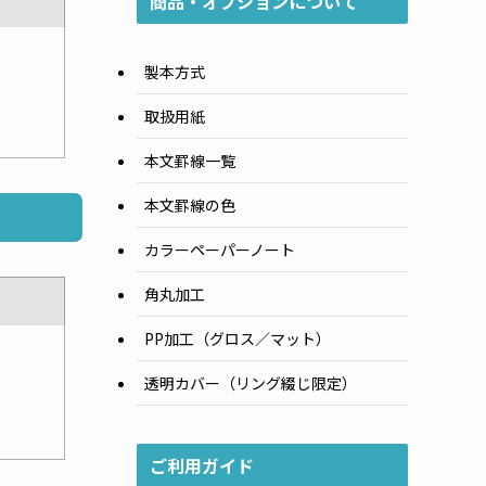
商品・オプションについて
製本方式
取扱用紙
本文罫線一覧
本文罫線の色
カラーペーパーノート
角丸加工
PP加工（グロス／マット）
透明カバー（リング綴じ限定）
ご利用ガイド