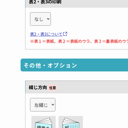
表2・表3の印刷
表2・表3について
※表１＝表紙、表２＝表紙のウラ、表３＝裏表紙のウ
その他・オプション
綴じ方向
任意