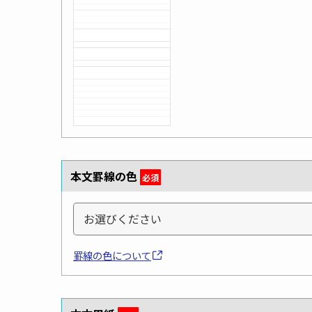
本文罫線の色
必須
罫線の色について