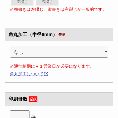
左綴じ
右綴じ
※横書きは左綴じ、縦書きは右綴じが一般的です。
角丸加工（半径6mm）
任意
※通常納期に＋１営業日が必要になります。
角丸加工について
印刷冊数
必須
冊