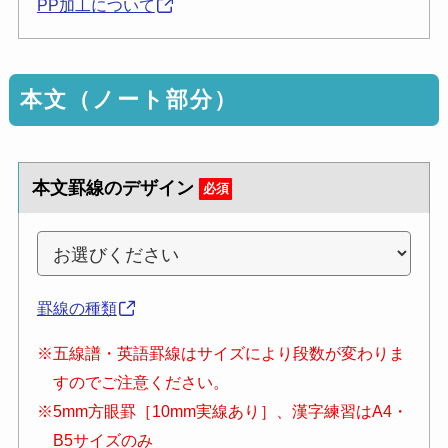
PP加工について
本文（ノート部分）
本文罫線のデザイン
必須
罫線の種類
※五線譜・英語罫線はサイズにより段数が変わりま
すのでご注意ください。
※5mm方眼罫［10mm実線あり］、漢字練習はA4・
B5サイズのみ