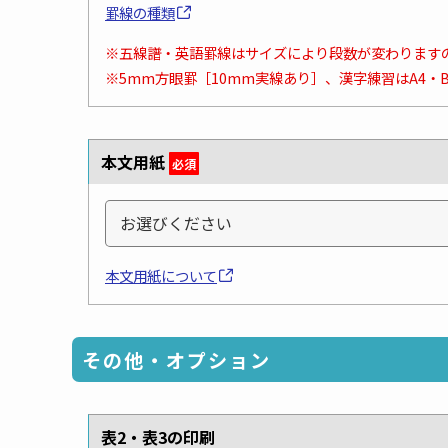
罫線の種類
※五線譜・英語罫線はサイズにより段数が変わります
※5mm方眼罫［10mm実線あり］、漢字練習はA4・
本文用紙
必須
本文用紙について
その他・オプション
表2・表3の印刷