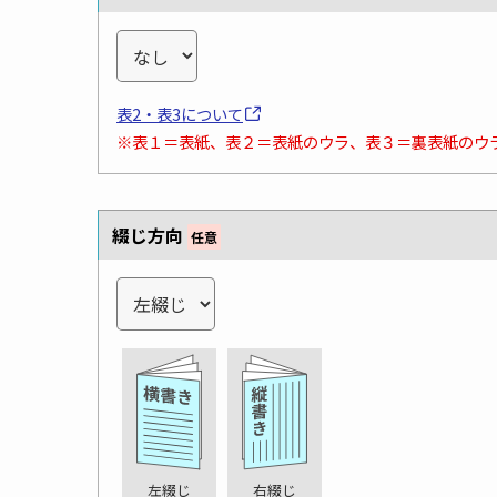
表2・表3について
※表１＝表紙、表２＝表紙のウラ、表３＝裏表紙のウ
綴じ方向
任意
左綴じ
右綴じ