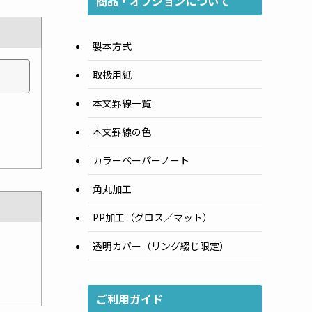
商品・オプションについて
製本方式
取扱用紙
本文罫線一覧
本文罫線の色
カラーペーパーノート
角丸加工
PP加工（グロス／マット）
透明カバー（リング綴じ限定）
ご利用ガイド