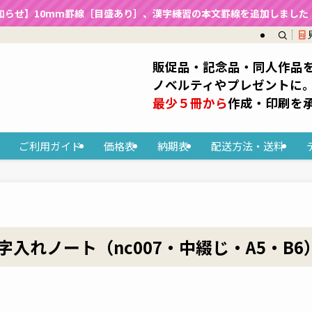
知らせ】10mm罫線［目盛あり］、漢字練習の本文罫線を追加しました（2
販促品・記念品・同人作品
ノベルティやプレゼントに
最少５冊から
作成・印刷を
ご利用ガイド
価格表
納期表
配送方法・送料
入れノート（nc007・中綴じ・A5・B6