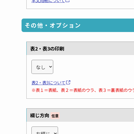
本文用紙について
その他・オプション
表2・表3の印刷
表2・表3について
※表１＝表紙、表２＝表紙のウラ、表３＝裏表紙のウ
綴じ方向
任意