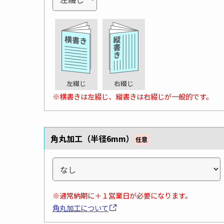
左綴じ
右綴じ
※横書きは左綴じ、縦書きは右綴じが一般的です。
角丸加工（半径6mm）
任意
※通常納期に＋１営業日が必要になります。
角丸加工について