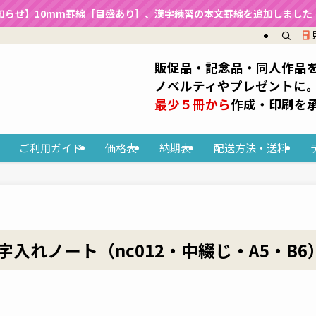
知らせ】10mm罫線［目盛あり］、漢字練習の本文罫線を追加しました（2
販促品・記念品・同人作品
ノベルティやプレゼントに
最少５冊から
作成・印刷を
ご利用ガイド
価格表
納期表
配送方法・送料
入れノート（nc012・中綴じ・A5・B6