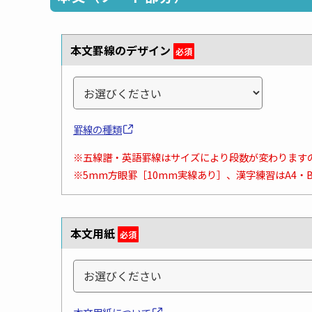
本文罫線のデザイン
必須
罫線の種類
※五線譜・英語罫線はサイズにより段数が変わります
※5mm方眼罫［10mm実線あり］、漢字練習はA4・
本文用紙
必須