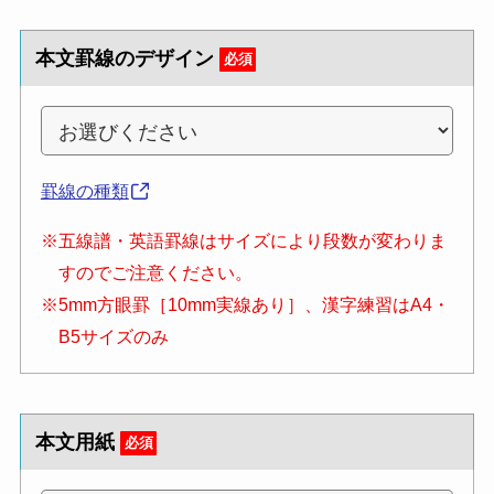
本文罫線のデザイン
必須
罫線の種類
※五線譜・英語罫線はサイズにより段数が変わりま
すのでご注意ください。
※5mm方眼罫［10mm実線あり］、漢字練習はA4・
B5サイズのみ
本文用紙
必須