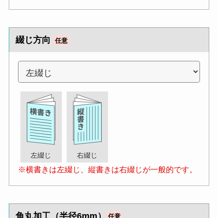
綴じ方向
任意
左綴じ
右綴じ
※横書きは左綴じ、縦書きは右綴じが一般的です。
角丸加工（半径6mm）
任意