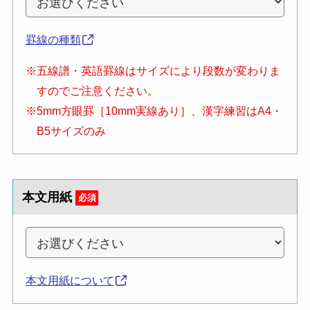
罫線の種類
※五線譜・英語罫線はサイズにより段数が変わりま
すのでご注意ください。
※5mm方眼罫［10mm実線あり］、漢字練習はA4・
B5サイズのみ
本文用紙
必須
本文用紙について