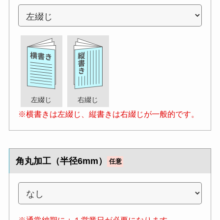
左綴じ
右綴じ
※横書きは左綴じ、縦書きは右綴じが一般的です。
角丸加工（半径6mm）
任意