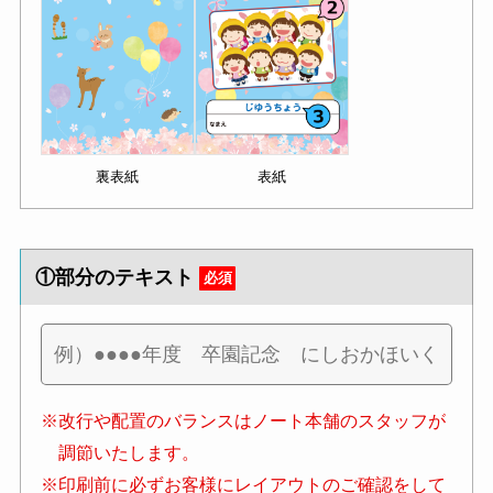
裏表紙
表紙
①部分のテキスト
必須
※改行や配置のバランスはノート本舗のスタッフが
調節いたします。
※印刷前に必ずお客様にレイアウトのご確認をして