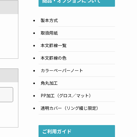
商品・オプションについて
製本方式
取扱用紙
本文罫線一覧
本文罫線の色
カラーペーパーノート
角丸加工
PP加工（グロス／マット）
透明カバー（リング綴じ限定）
ご利用ガイド