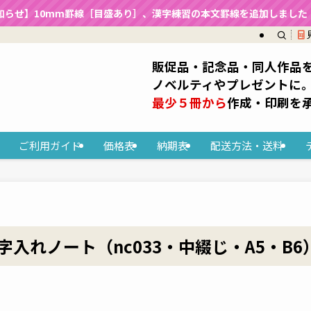
知らせ】10mm罫線［目盛あり］、漢字練習の本文罫線を追加しました（2
販促品・記念品・同人作品
ノベルティやプレゼントに
最少５冊から
作成・印刷を
ご利用ガイド
価格表
納期表
配送方法・送料
入れノート（nc033・中綴じ・A5・B6