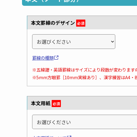
本文罫線のデザイン
必須
罫線の種類
※五線譜・英語罫線はサイズにより段数が変わります
※5mm方眼罫［10mm実線あり］、漢字練習はA4・
本文用紙
必須