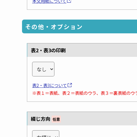
本文用紙について
その他・オプション
表2・表3の印刷
表2・表3について
※表１＝表紙、表２＝表紙のウラ、表３＝裏表紙のウ
綴じ方向
任意