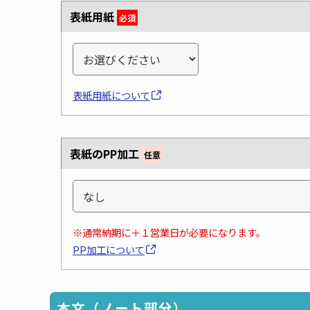
表紙用紙
必須
表紙用紙について
表紙のPP加工
任意
※通常納期に＋１営業日が必要になります。
PP加工について
本文（ノート部分）