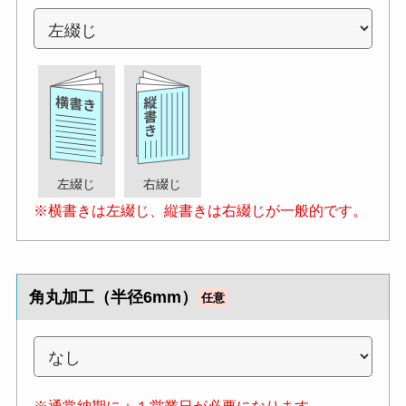
左綴じ
右綴じ
※横書きは左綴じ、縦書きは右綴じが一般的です。
角丸加工（半径6mm）
任意