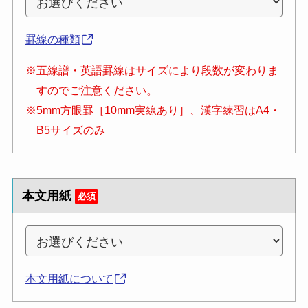
罫線の種類
※五線譜・英語罫線はサイズにより段数が変わりま
すのでご注意ください。
※5mm方眼罫［10mm実線あり］、漢字練習はA4・
B5サイズのみ
本文用紙
必須
本文用紙について