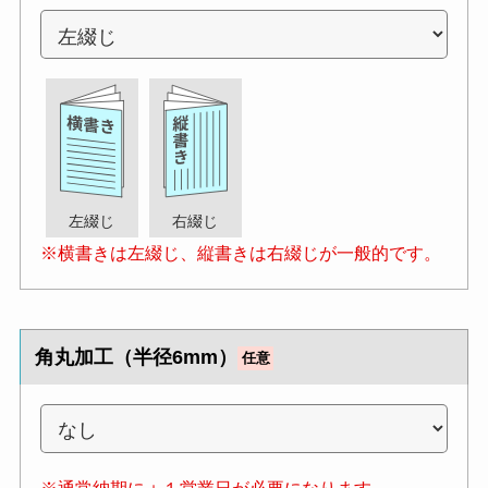
左綴じ
右綴じ
※横書きは左綴じ、縦書きは右綴じが一般的です。
角丸加工（半径6mm）
任意