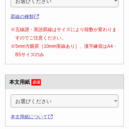
罫線の種類
※五線譜・英語罫線はサイズにより段数が変わりま
すのでご注意ください。
※5mm方眼罫［10mm実線あり］、漢字練習はA4・
B5サイズのみ
本文用紙
必須
本文用紙について