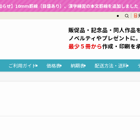
知らせ】10mm罫線［目盛あり］、漢字練習の本文罫線を追加しました（2
販促品・記念品・同人作品
ノベルティやプレゼントに
最少５冊から
作成・印刷を
ご利用ガイド
価格表
納期表
配送方法・送料