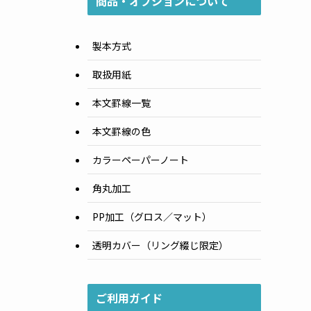
商品・オプションについて
製本方式
取扱用紙
本文罫線一覧
本文罫線の色
カラーペーパーノート
角丸加工
PP加工（グロス／マット）
透明カバー（リング綴じ限定）
ご利用ガイド