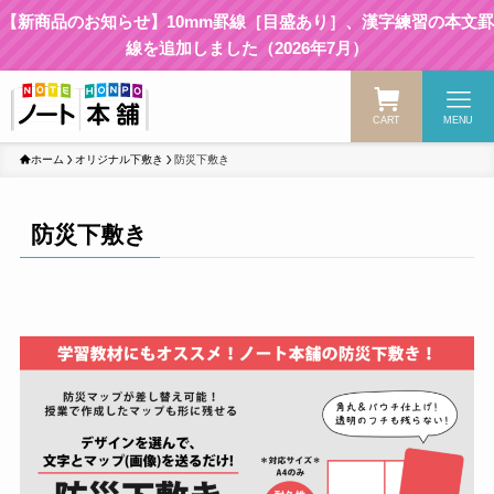
【新商品のお知らせ】10mm罫線［目盛あり］、漢字練習の本文罫
線を追加しました（2026年7月）
CART
MENU
ホーム
オリジナル下敷き
防災下敷き
防災下敷き