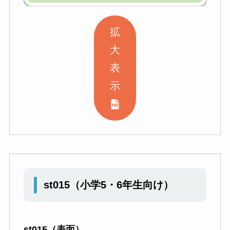
拡
大
表
示
st015
（小学5・6年生向け）
st015（表面）