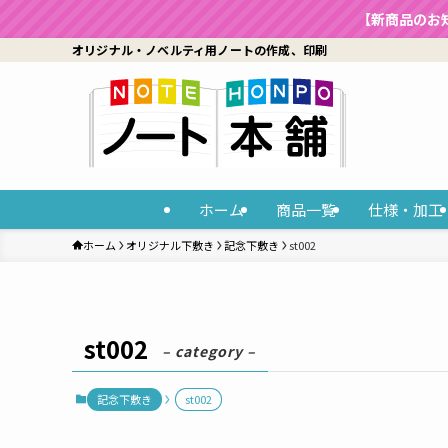
【新商品のお
オリジナル・ノベルティ用ノートの作成、印刷
ホーム
商品一覧
仕様・加工
ホーム
オリジナル下敷き
記念下敷き
st002
st002
– category –
記念下敷き
st002