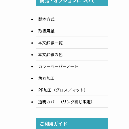
商品・オプションについて
製本方式
取扱用紙
本文罫線一覧
本文罫線の色
カラーペーパーノート
角丸加工
PP加工（グロス／マット）
透明カバー（リング綴じ限定）
ご利用ガイド