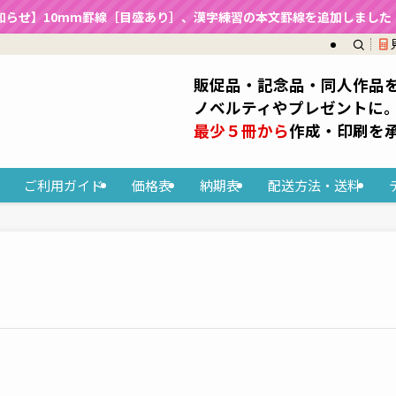
知らせ】10mm罫線［目盛あり］、漢字練習の本文罫線を追加しました（2
販促品・記念品・同人作品
ノベルティやプレゼントに
最少５冊から
作成・印刷を
ご利用ガイド
価格表
納期表
配送方法・送料