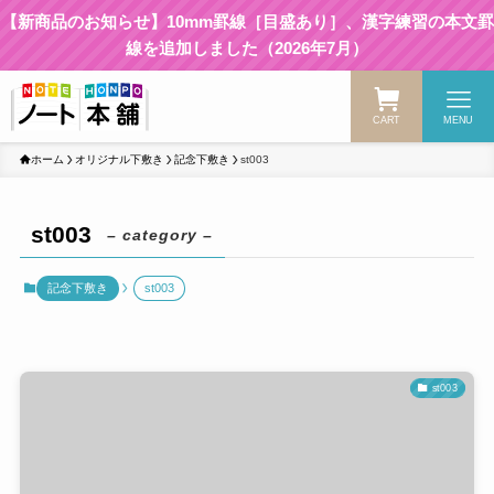
【新商品のお知らせ】10mm罫線［目盛あり］、漢字練習の本文罫
線を追加しました（2026年7月）
CART
MENU
ホーム
オリジナル下敷き
記念下敷き
st003
st003
– category –
記念下敷き
st003
st003