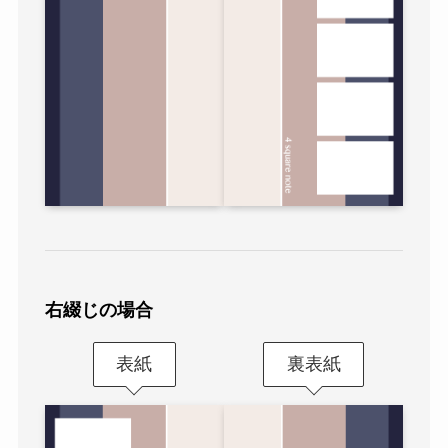
右綴じの場合
表紙
裏表紙