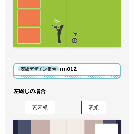
nn012
表紙デザイン番号
左綴じの場合
裏表紙
表紙