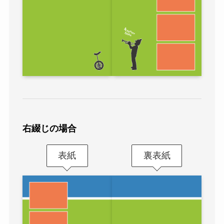
右綴じの場合
表紙
裏表紙