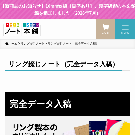
【新商品のお知らせ】10mm罫線［目盛あり］、漢字練習の本文罫
線を追加しました（2026年7月）
CART
MENU
ホーム
リング綴じノート
リング綴じノート（完全データ入稿）
リング綴じノート（完全データ入稿）
完全データ入稿