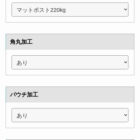
角丸加工
パウチ加工