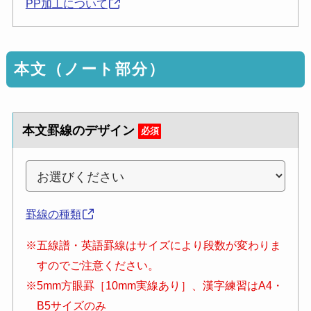
PP加工について
本文（ノート部分）
本文罫線のデザイン
必須
罫線の種類
※五線譜・英語罫線はサイズにより段数が変わりま
すのでご注意ください。
※5mm方眼罫［10mm実線あり］、漢字練習はA4・
B5サイズのみ