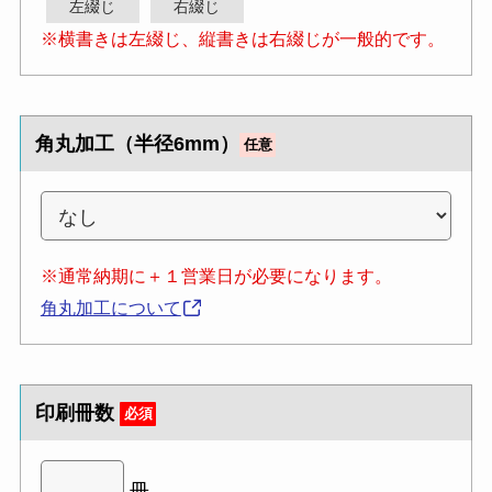
左綴じ
右綴じ
※横書きは左綴じ、縦書きは右綴じが一般的です。
角丸加工（半径6mm）
任意
※通常納期に＋１営業日が必要になります。
角丸加工について
印刷冊数
必須
冊