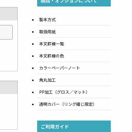
商品・オプションについて
製本方式
取扱用紙
本文罫線一覧
本文罫線の色
カラーペーパーノート
角丸加工
PP加工（グロス／マット）
透明カバー（リング綴じ限定）
ご利用ガイド