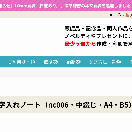
知らせ】10mm罫線［目盛あり］、漢字練習の本文罫線を追加しました（2
販促品・記念品・同人作品
ノベルティやプレゼントに
最少５冊から
作成・印刷を
ご利用ガイド
価格表
納期表
配送方法・送料
入れノート（nc006・中綴じ・A4・B5