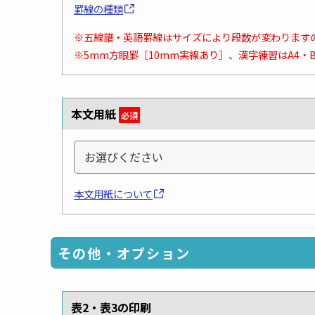
罫線の種類
※五線譜・英語罫線はサイズにより段数が変わります
※5mm方眼罫［10mm実線あり］、漢字練習はA4・
本文用紙
必須
本文用紙について
その他・オプション
表2・表3の印刷