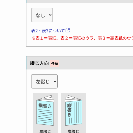
表2・表3について
※表１＝表紙、表２＝表紙のウラ、表３＝裏表紙のウ
綴じ方向
任意
左綴じ
右綴じ