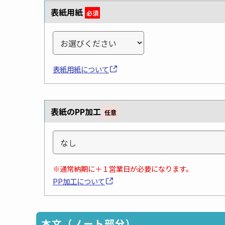
表紙用紙
必須
表紙用紙について
表紙のPP加工
任意
※通常納期に＋１営業日が必要になります。
PP加工について
本文（ノート部分）