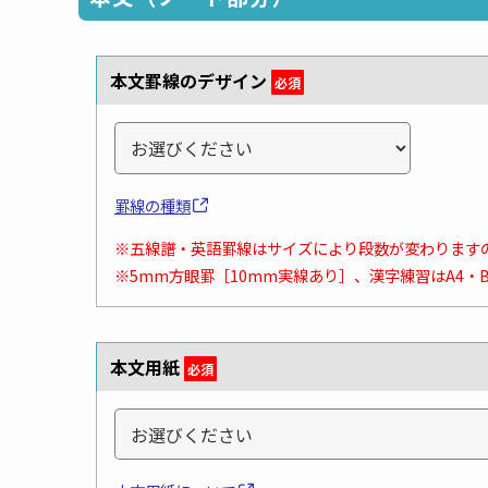
本文罫線のデザイン
必須
罫線の種類
※五線譜・英語罫線はサイズにより段数が変わります
※5mm方眼罫［10mm実線あり］、漢字練習はA4・
本文用紙
必須