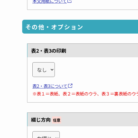
本文用紙について
その他・オプション
表2・表3の印刷
表2・表3について
※表１＝表紙、表２＝表紙のウラ、表３＝裏表紙のウ
綴じ方向
任意