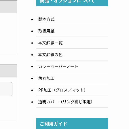
商品・オプションについて
製本方式
取扱用紙
本文罫線一覧
本文罫線の色
カラーペーパーノート
角丸加工
PP加工（グロス／マット）
透明カバー（リング綴じ限定）
ご利用ガイド