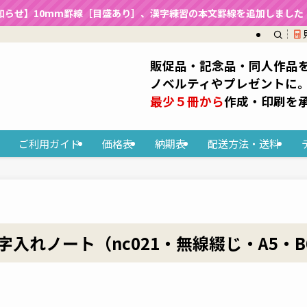
知らせ】10mm罫線［目盛あり］、漢字練習の本文罫線を追加しました（2
販促品・記念品・同人作品
ノベルティやプレゼントに
最少５冊から
作成・印刷を
ご利用ガイド
価格表
納期表
配送方法・送料
入れノート（nc021・無線綴じ・A5・B