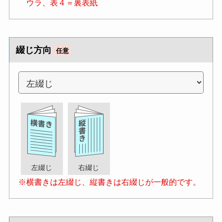
ウラ、表４＝裏表紙
綴じ方向
任意
左綴じ
右綴じ
※横書きは左綴じ、縦書きは右綴じが一般的です。