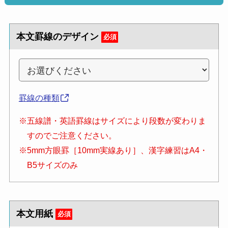
本文罫線のデザイン
必須
罫線の種類
※五線譜・英語罫線はサイズにより段数が変わりま
すのでご注意ください。
※5mm方眼罫［10mm実線あり］、漢字練習はA4・
B5サイズのみ
本文用紙
必須