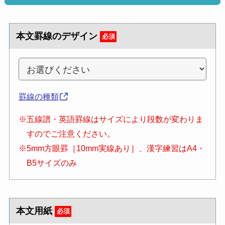
本文罫線のデザイン
必須
罫線の種類
※五線譜・英語罫線はサイズにより段数が変わりま
すのでご注意ください。
※5mm方眼罫［10mm実線あり］、漢字練習はA4・
B5サイズのみ
本文用紙
必須