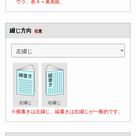
ウラ、表４＝裏表紙
綴じ方向
任意
左綴じ
右綴じ
※横書きは左綴じ、縦書きは右綴じが一般的です。