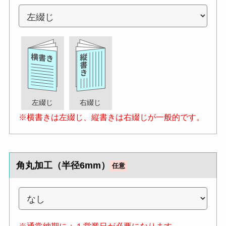
左綴じ
右綴じ
※横書きは左綴じ、縦書きは右綴じが一般的です。
角丸加工（半径6mm）
任意