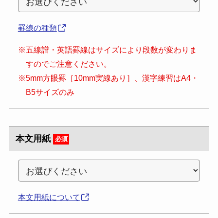
罫線の種類
※五線譜・英語罫線はサイズにより段数が変わりま
すのでご注意ください。
※5mm方眼罫［10mm実線あり］、漢字練習はA4・
B5サイズのみ
本文用紙
必須
本文用紙について