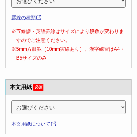
罫線の種類
※五線譜・英語罫線はサイズにより段数が変わりま
すのでご注意ください。
※5mm方眼罫［10mm実線あり］、漢字練習はA4・
B5サイズのみ
本文用紙
必須
本文用紙について