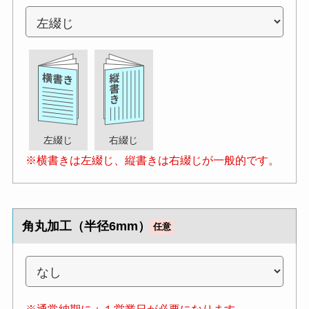
左綴じ
右綴じ
※横書きは左綴じ、縦書きは右綴じが一般的です。
角丸加工（半径6mm）
任意