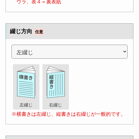
ウラ、表４＝裏表紙
綴じ方向
任意
左綴じ
右綴じ
※横書きは左綴じ、縦書きは右綴じが一般的です。