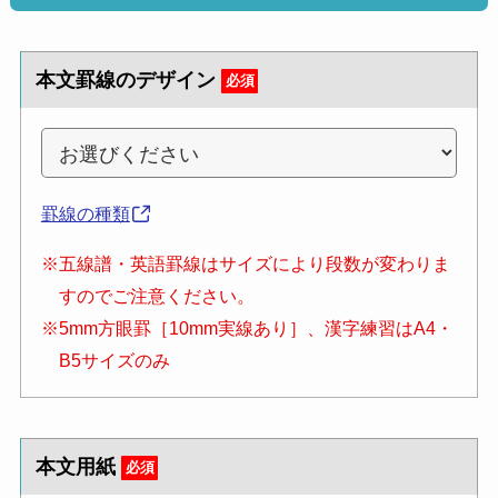
本文罫線のデザイン
必須
罫線の種類
※五線譜・英語罫線はサイズにより段数が変わりま
すのでご注意ください。
※5mm方眼罫［10mm実線あり］、漢字練習はA4・
B5サイズのみ
本文用紙
必須