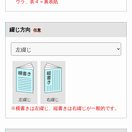
ウラ、表４＝裏表紙
綴じ方向
任意
左綴じ
右綴じ
※横書きは左綴じ、縦書きは右綴じが一般的です。