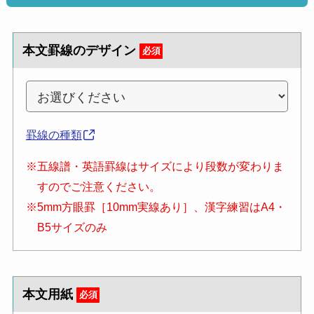
本文罫線のデザイン
必須
罫線の種類
※五線譜・英語罫線はサイズにより段数が変わりま
すのでご注意ください。
※5mm方眼罫［10mm実線あり］、漢字練習はA4・
B5サイズのみ
本文用紙
必須