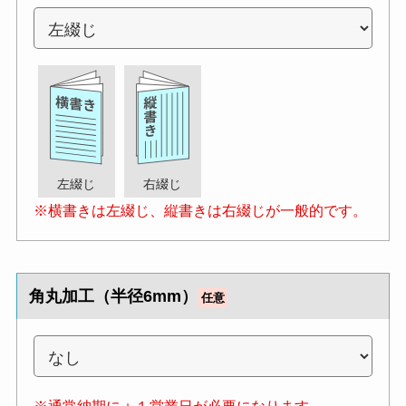
左綴じ
右綴じ
※横書きは左綴じ、縦書きは右綴じが一般的です。
角丸加工（半径6mm）
任意
※通常納期に＋１営業日が必要になります。