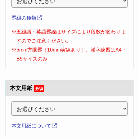
罫線の種類
※五線譜・英語罫線はサイズにより段数が変わりま
すのでご注意ください。
※5mm方眼罫［10mm実線あり］、漢字練習はA4・
B5サイズのみ
本文用紙
必須
本文用紙について