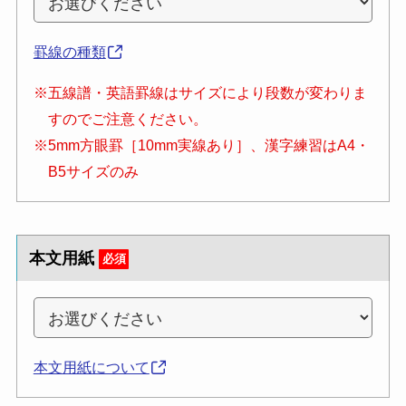
罫線の種類
※五線譜・英語罫線はサイズにより段数が変わりま
すのでご注意ください。
※5mm方眼罫［10mm実線あり］、漢字練習はA4・
B5サイズのみ
本文用紙
必須
本文用紙について