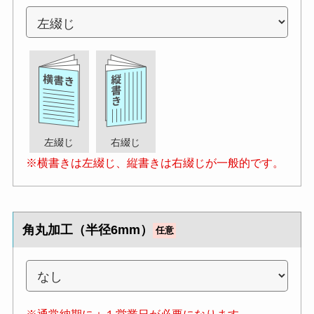
左綴じ
右綴じ
※横書きは左綴じ、縦書きは右綴じが一般的です。
角丸加工（半径6mm）
任意