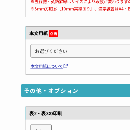
※五線譜・英語罫線はサイズにより段数が変わります
※5mm方眼罫［10mm実線あり］、漢字練習はA4・
本文用紙
必須
本文用紙について
その他・オプション
表2・表3の印刷