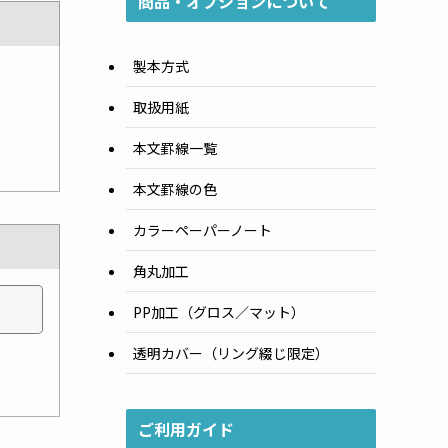
商品・オプションについて
製本方式
取扱用紙
本文罫線一覧
本文罫線の色
カラーペーパーノート
角丸加工
PP加工（グロス／マット）
透明カバー（リング綴じ限定）
ご利用ガイド