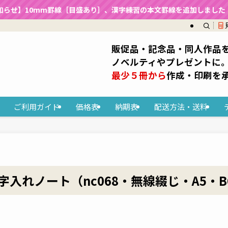
知らせ】10mm罫線［目盛あり］、漢字練習の本文罫線を追加しました（2
販促品・記念品・同人作品
ノベルティやプレゼントに
最少５冊から
作成・印刷を
ご利用ガイド
価格表
納期表
配送方法・送料
入れノート（nc068・無線綴じ・A5・B