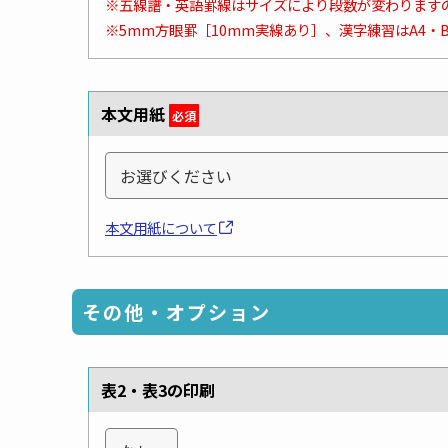
※五線譜・英語罫線はサイズにより段数が変わります
※5mm方眼罫［10mm実線あり］、漢字練習はA4・
本文用紙
必須
本文用紙について
その他・オプション
表2・表3の印刷