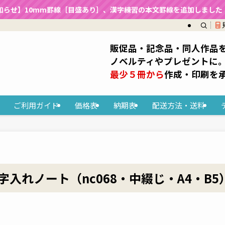
知らせ】10mm罫線［目盛あり］、漢字練習の本文罫線を追加しました（2
販促品・記念品・同人作品
ノベルティやプレゼントに
最少５冊から
作成・印刷を
ご利用ガイド
価格表
納期表
配送方法・送料
入れノート（nc068・中綴じ・A4・B5