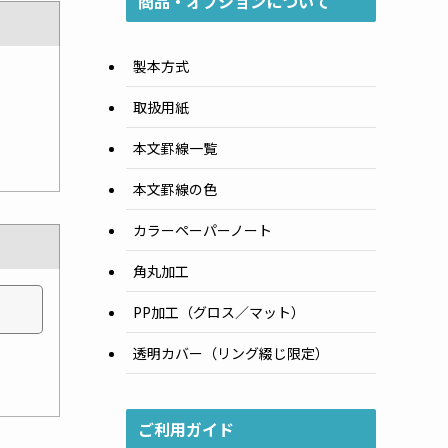
商品・オプションについて
製本方式
取扱用紙
本文罫線一覧
本文罫線の色
カラーペーパーノート
角丸加工
PP加工（グロス／マット）
透明カバー（リング綴じ限定）
ご利用ガイド