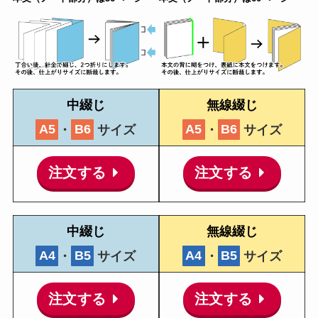
中綴じ
無線綴じ
A5
・
B6
サイズ
A5
・
B6
サイズ
注文する
注文する
中綴じ
無線綴じ
A4
・
B5
サイズ
A4
・
B5
サイズ
注文する
注文する