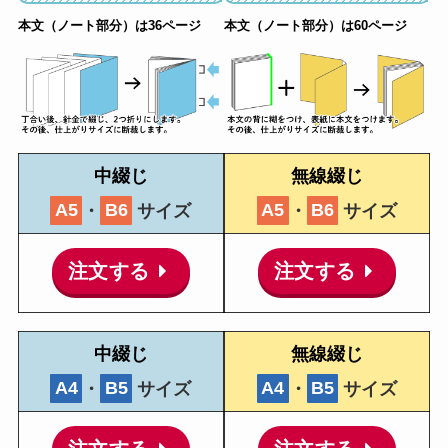
本文（ノート部分）は36ページ
本文（ノート部分）は60ページ
中綴じ
無線綴じ
A5
・
B6
サイズ
A5
・
B6
サイズ
注文する
注文する
中綴じ
無線綴じ
A4
・
B5
サイズ
A4
・
B5
サイズ