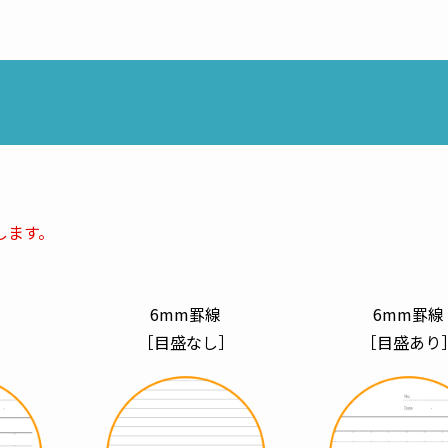
。
します。
6mm罫線
6mm罫線
］
［目盛なし］
［目盛あり