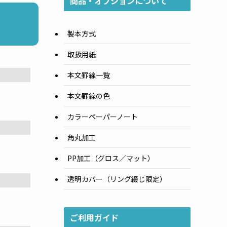
商品・オプションについて
製本方式
取扱用紙
本文罫線一覧
本文罫線の色
カラーペーパーノート
角丸加工
PP加工（グロス／マット）
透明カバー（リング綴じ限定）
ご利用ガイド