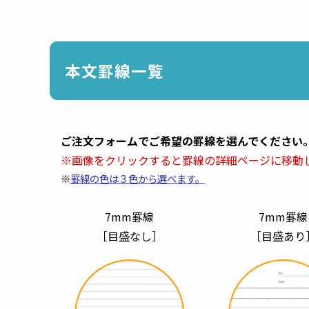
本文罫線一覧
ご注文フォームでご希望の罫線を選んでください
※画像をクリックすると罫線の詳細ページに移動
※
罫線の色は３色から選べます。
7mm罫線
7mm罫線
［目盛なし］
［目盛あり