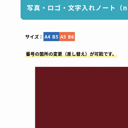
写真・ロゴ・文字入れノート（nc
サイズ：
A4
B5
A5
B6
番号の箇所の変更（差し替え）が可能です。