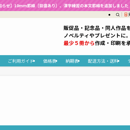
知らせ】10mm罫線［目盛あり］、漢字練習の本文罫線を追加しました（2
販促品・記念品・同人作品
ノベルティやプレゼントに
最少５冊から
作成・印刷を
ご利用ガイド
価格表
納期表
配送方法・送料