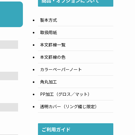
商品・オプションについて
製本方式
取扱用紙
本文罫線一覧
本文罫線の色
カラーペーパーノート
角丸加工
PP加工（グロス／マット）
透明カバー（リング綴じ限定）
ご利用ガイド