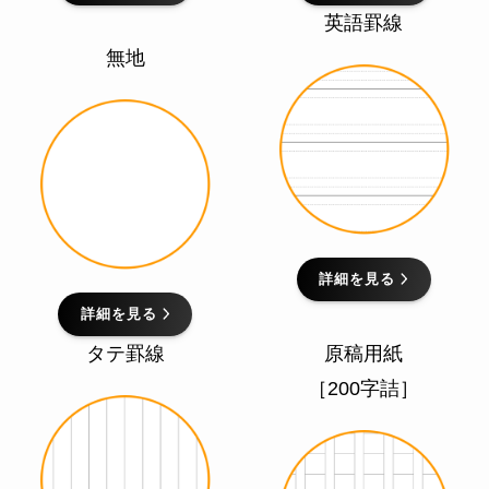
英語罫線
無地
詳細を見る
詳細を見る
タテ罫線
原稿用紙
［200字詰］