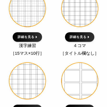
詳細を見る
詳細を見る
漢字練習
４コマ
［15マス×10行］
［タイトル欄なし］