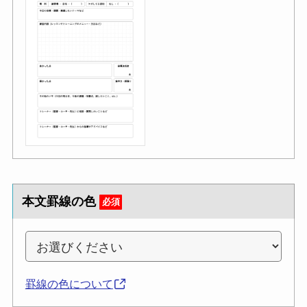
本文罫線の色
必須
罫線の色について