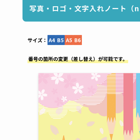
写真・ロゴ・文字入れノート（nc
サイズ：
A4
B5
A5
B6
番号の箇所の変更（差し替え）が可能です。