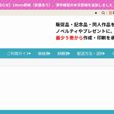
知らせ】10mm罫線［目盛あり］、漢字練習の本文罫線を追加しました（2
販促品・記念品・同人作品
ノベルティやプレゼントに
最少５冊から
作成・印刷を
ご利用ガイド
価格表
納期表
配送方法・送料