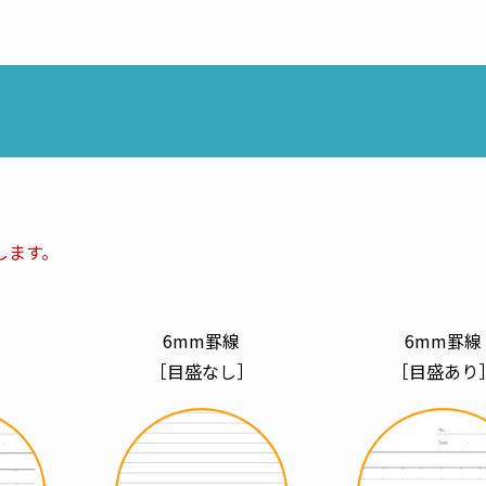
。
します。
6mm罫線
6mm罫線
］
［目盛なし］
［目盛あり