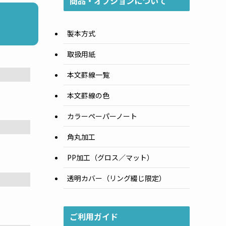
商品・オプションについて
製本方式
取扱用紙
本文罫線一覧
本文罫線の色
カラーペーパーノート
角丸加工
PP加工（グロス／マット）
透明カバー（リング綴じ限定）
ご利用ガイド