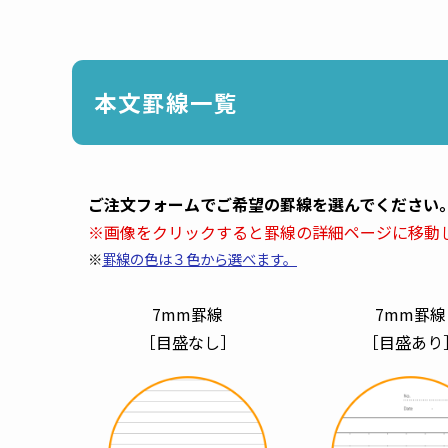
本文罫線一覧
ご注文フォームでご希望の罫線を選んでください
※画像をクリックすると罫線の詳細ページに移動
※
罫線の色は３色から選べます。
7mm罫線
7mm罫線
［目盛なし］
［目盛あり