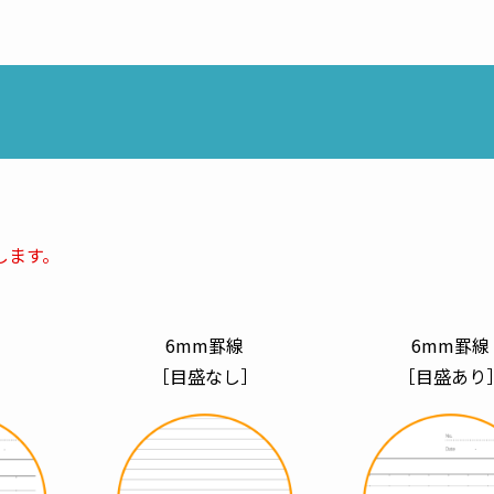
。
します。
6mm罫線
6mm罫線
］
［目盛なし］
［目盛あり