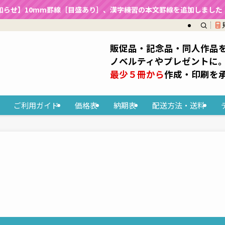
知らせ】10mm罫線［目盛あり］、漢字練習の本文罫線を追加しました（2
販促品・記念品・同人作品
ノベルティやプレゼントに
最少５冊から
作成・印刷を
ご利用ガイド
価格表
納期表
配送方法・送料