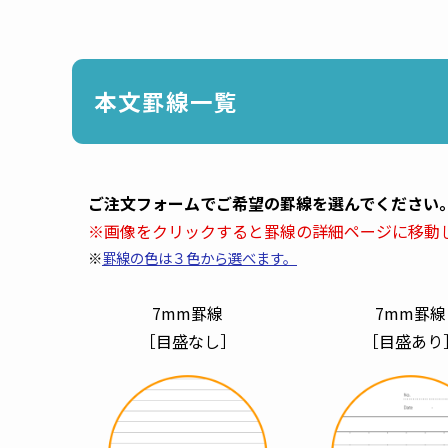
本文罫線一覧
ご注文フォームでご希望の罫線を選んでください
※画像をクリックすると罫線の詳細ページに移動
※
罫線の色は３色から選べます。
7mm罫線
7mm罫線
［目盛なし］
［目盛あり