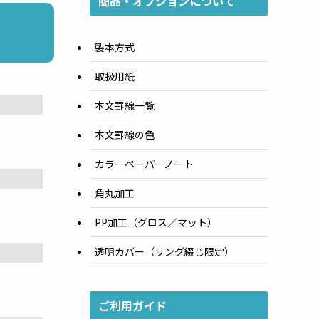
商品・オプションについて
製本方式
取扱用紙
本文罫線一覧
本文罫線の色
カラーペーパーノート
角丸加工
PP加工（グロス／マット）
透明カバー（リング綴じ限定）
ご利用ガイド