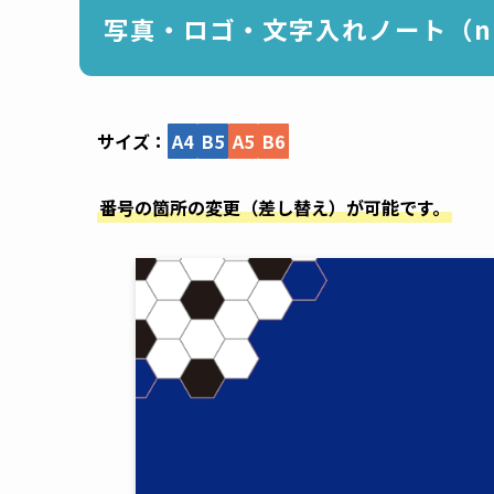
写真・ロゴ・文字入れノート（nc
サイズ：
A4
B5
A5
B6
番号の箇所の変更（差し替え）が可能です。