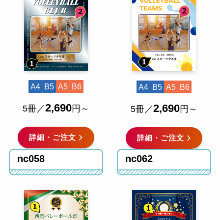
A4
B5
A5
B6
A4
B5
A5
B6
2,690
2,690
5冊／
円～
5冊／
円～
詳細・ご注文
詳細・ご注文
nc058
nc062