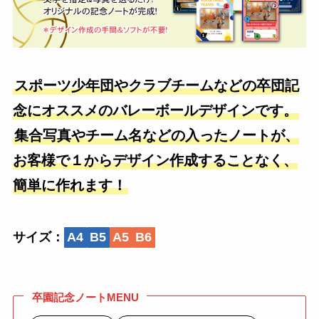
スポーツ少年団やクラブチームなどの卒団記
念にオススメのバレーボールデザインです。
集合写真やチーム名などの入ったノートが、
お客様で１からデザイン作成することなく、
簡単に作れます！
サイズ：
A4
B5
A5
B6
卒園記念ノートMENU