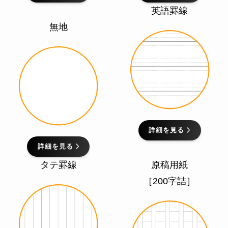
英語罫線
無地
詳細を見る
詳細を見る
タテ罫線
原稿用紙
［200字詰］