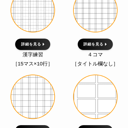
詳細を見る
詳細を見る
漢字練習
４コマ
［15マス×10行］
［タイトル欄なし］