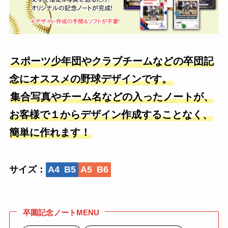
スポーツ少年団やクラブチームなどの卒団記
念にオススメの野球デザインです。
集合写真やチーム名などの入ったノートが、
お客様で１からデザイン作成することなく、
簡単に作れます！
サイズ：
A4
B5
A5
B6
卒園記念ノートMENU