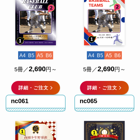
A4
B5
A5
B6
A4
B5
A5
B6
2,690
2,690
5冊／
円～
5冊／
円～
詳細・ご注文
詳細・ご注文
nc061
nc065